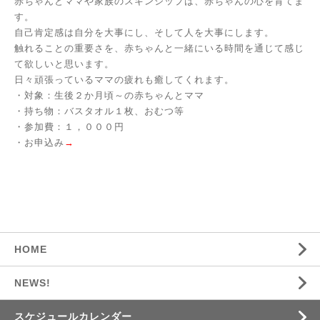
赤ちゃんとママや家族のスキンシップは、赤ちゃんの心を育てま
す。
自己肯定感は自分を大事にし、そして人を大事にします。
触れることの重要さを、赤ちゃんと一緒にいる時間を通じて感じ
て欲しいと思います。
日々頑張っているママの疲れも癒してくれます。
・対象：生後２か月頃～の赤ちゃんとママ
・持ち物：バスタオル１枚、おむつ等
・参加費：１，０００円
・お申込み
→
HOME
NEWS!
スケジュールカレンダー