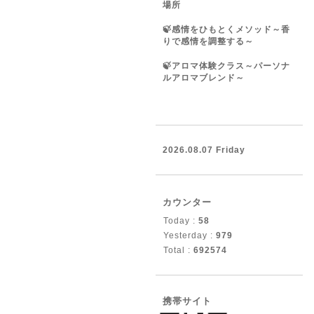
場所
🍃感情をひもとくメソッド～香
りで感情を調整する～
🍃アロマ体験クラス～パーソナ
ルアロマブレンド～
2026.08.07 Friday
カウンター
Today :
58
Yesterday :
979
Total :
692574
携帯サイト