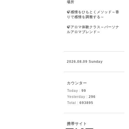
場所
🍃感情をひもとくメソッド～香
りで感情を調整する～
🍃アロマ体験クラス～パーソナ
ルアロマブレンド～
2026.08.09 Sunday
カウンター
Today :
99
Yesterday :
296
Total :
693895
携帯サイト