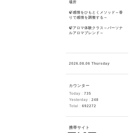
場所
🍃感情をひもとくメソッド～香
りで感情を調整する～
🍃アロマ体験クラス～パーソナ
ルアロマブレンド～
2026.08.06 Thursday
カウンター
Today :
735
Yesterday :
248
Total :
692272
携帯サイト