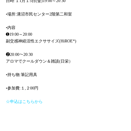
日時:１1月１5日(金)19:00～20:30
•場所:溝沼市民センター2階第二和室
•内容
➊19:00～20:00
副交感神経活性エクササイズ
(HiROE*)
❷20:00～20:30
アロマでクールダウン＆雑談(日栄）
•持ち物:筆記用具
•参加費:１,２00円
☆申込はこちらから