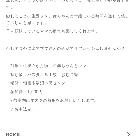
赤ちゃんとママや家族のスキンシップは、赤ちゃんの心を育てま
す。
触れることの重要さを、赤ちゃんと一緒にいる時間を通じて感じ
て欲しいと思います。
日々頑張っているママの疲れも癒してくれます。
少しずつ外に出てママ達との会話でリフレッシュしませんか？
・対象：生後２か月頃～の赤ちゃんとママ
・持ち物：バスタオル１枚、おむつ等
・場所：朝霞市溝沼市民センター
・参加費：1,000円
※教室内はマスクの着用をお願いいたします。
☆お申込み
→
HOME