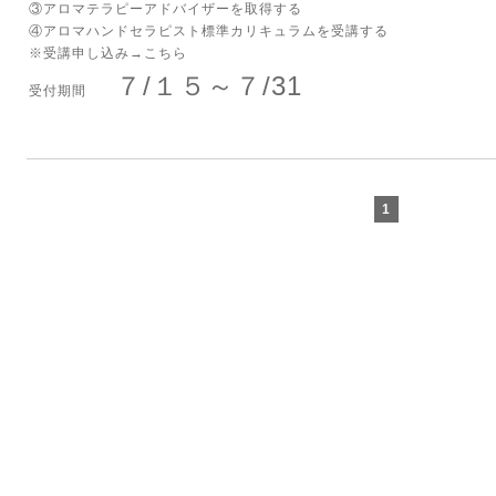
③アロマテラピーアドバイザーを取得する
④アロマハンドセラピスト標準カリキュラムを受講する
※受講申し込み→
こちら
７/１５～７/31
受付期間
1