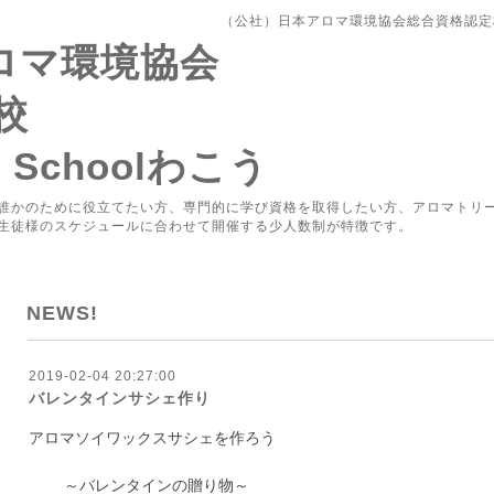
（公社）日本アロマ環境協会総合資格認定校Aro
アロマ環境協会
校
y Schoolわこう
誰かのために役立てたい方、専門的に学び資格を取得したい方、アロマトリ
生徒様のスケジュールに合わせて開催する少人数制が特徴です。
NEWS!
2019-02-04 20:27:00
バレンタインサシェ作り
アロマソイワックスサシェを作ろう
～バレンタインの贈り物～