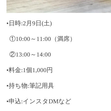
•
日時
:2
月
9
日(土)
①
10:00
～
11:00（満席）
②
13:00
～
14:00
•
料金
:1
個
1
,
000
円
•
持ち物
:
筆記用具
•
申込
:
インスタ
DMなど